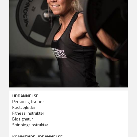
UDDANNELSE
Personlig Træner
Kostvejleder
Fitness Instruktør
Biosignatur
Spinningsinstruktør
KOMMENDE UDDANNELSE