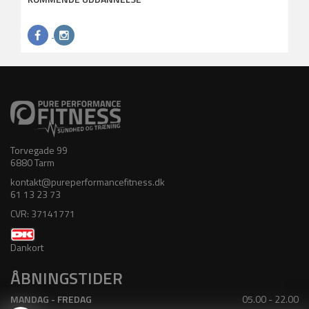
Torvegade 99
6880 Tarm
kontakt@pureperformancefitness.dk
61 13 23 73
CVR: 37141771
Dankort
ÅBNINGSTIDER
MANDAG - FREDAG
05.00 - 22.00